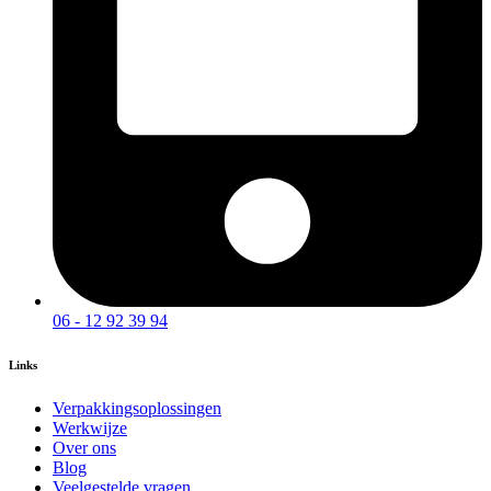
06 - 12 92 39 94
Links
Verpakkingsoplossingen
Werkwijze
Over ons
Blog
Veelgestelde vragen